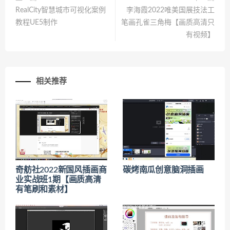
RealCity智慧城市可视化案例
李海霞2022唯美国展技法工
教程UE5制作
笔画孔雀三角梅【画质高清只
有视频】
相关推荐
奇舫社2022新国风插画商
碳烤南瓜创意脑洞插画
业实战班1期【画质高清
有笔刷和素材】