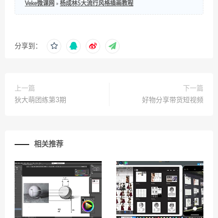
Veke微课网
»
杨成林5大流行风格插画教程
分享到：
上一篇
下一篇
狄大萌团练第3期
好物分享带货短视频
相关推荐