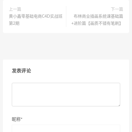
上一篇
下一篇
黄小鑫零基础电商C4D实战班
布林商业插画系统课基础篇
第2期
+进阶篇【画质不错有笔刷】
发表评论
昵称*