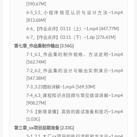
[590.67M]
6-5_5.5_小程序规范认识与设计方法~1.mp4
[813.66M]
6-6_【作业点评】03.11（上）~1.mp4 [447.77M]
6-7_【作业点评】03.11（下）~1.zip [276.41M]
第七章_作品集制作输出 [3.56G]
7-1_6.1_作品集的制作规格、方法说明~1.mp4
[563.74M]
7-2_6.2_作品集的设计与输出实例演示~1.mp4
[547.38M]
7-3_3.23图标详解~1.mp4 [569.10M]
7-4_6.3_课程知识点回顾与常见错误讲解~1.mp4
[908.27M]
7-5【新增录播】⾼效的⾯试准备和技巧~1.mp4
[1.03G]
第三章_ux项目前期准备 [2.33G]
3-1_2.1_大厂ux项目的执行流程和方法论~1.mp4