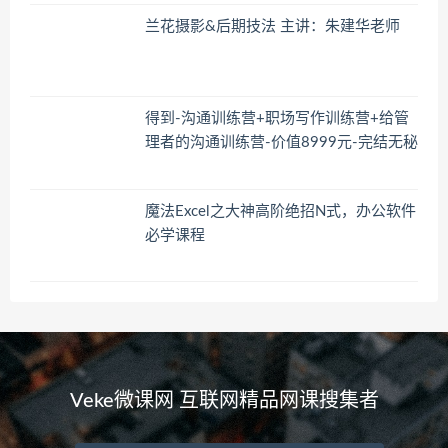
兰花摄影&后期技法 主讲：朱建华老师
得到-沟通训练营+职场写作训练营+给管
理者的沟通训练营-价值8999元-完结无秘
魔法Excel之大神高阶绝招N式，办公软件
必学课程
Veke微课网 互联网精品网课搜集者