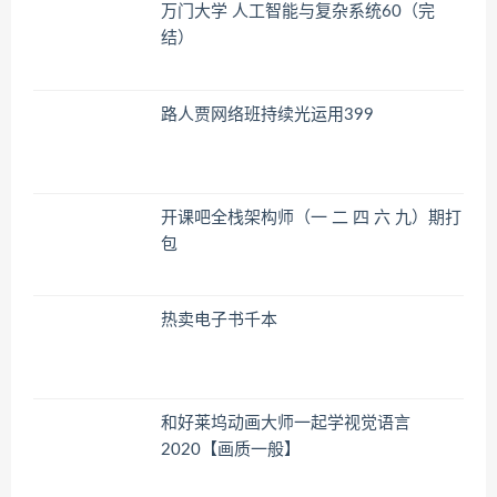
万门大学 人工智能与复杂系统60（完
结）
路人贾网络班持续光运用399
开课吧全栈架构师（一 二 四 六 九）期打
包
热卖电子书千本
和好莱坞动画大师一起学视觉语言
2020【画质一般】