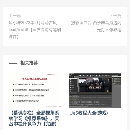
上一篇
下一篇
鱼小沫2022年5月萌萌古风
摄影读书会-西沙群岛海边闪
ipad插画课【画质高清有笔刷
光灯人像教程
课件】
相关推荐
【慕课专栏】全局视角系
Ue5教程大全(游戏)
统学习《推荐系统》，实
战中提升竞争力【完结】