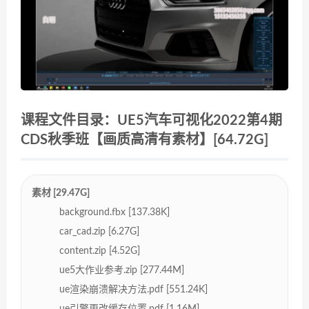
课程文件目录：UE5汽车可视化2022第4期
CDS秋季班【画质高清有素材】[64.72G]
素材 [29.47G]
background.fbx [137.38K]
car_cad.zip [6.27G]
content.zip [4.52G]
ue5大作业参考.zip [277.44M]
ue渲染崩溃解决方法.pdf [551.24K]
ue引擎更改缓存位置.pdf [1.16M]