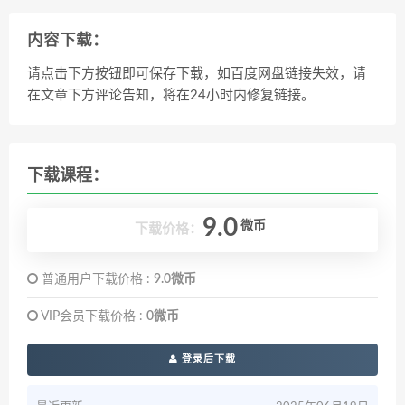
内容下载：
请点击下方按钮即可保存下载，如百度网盘链接失效，请
在文章下方评论告知，将在24小时内修复链接。
下载课程：
9.0
微币
下载价格：
普通用户下载价格 :
9.0微币
VIP会员下载价格 :
0微币
登录后下载