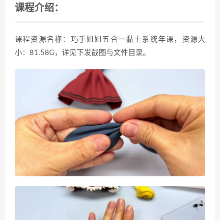
课程介绍：
课程资源名称：巧手姐姐五合一黏土系统年课，资源大
小：81.58G，详见下发截图与文件目录。