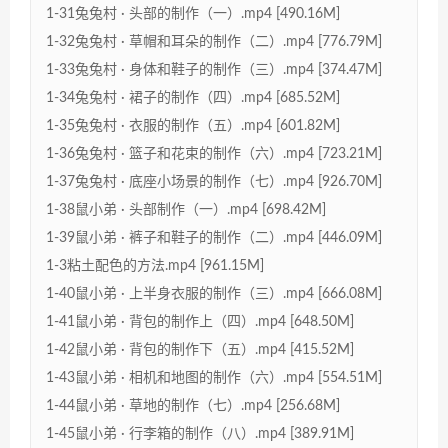
1-31兔兔村 · 头部的制作（一）.mp4 [490.16M]
1-32兔兔村 · 草帽和耳朵的制作（二）.mp4 [776.79M]
1-33兔兔村 · 身体和鞋子的制作（三）.mp4 [374.47M]
1-34兔兔村 · 裙子的制作（四）.mp4 [685.52M]
1-35兔兔村 · 衣服的制作（五）.mp4 [601.82M]
1-36兔兔村 · 篮子和花束的制作（六）.mp4 [723.21M]
1-37兔兔村 · 底座小场景的制作（七）.mp4 [926.70M]
1-38鼠小弟 · 头部制作（一）.mp4 [698.42M]
1-39鼠小弟 · 裤子和鞋子的制作（二）.mp4 [446.09M]
1-3粘土配色的方法.mp4 [961.15M]
1-40鼠小弟 · 上半身衣服的制作（三）.mp4 [666.08M]
1-41鼠小弟 · 背包的制作上（四）.mp4 [648.50M]
1-42鼠小弟 · 背包的制作下（五）.mp4 [415.52M]
1-43鼠小弟 · 相机和地图的制作（六）.mp4 [554.51M]
1-44鼠小弟 · 草地的制作（七）.mp4 [256.68M]
1-45鼠小弟 · 行李箱的制作（八）.mp4 [389.91M]