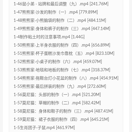
1-46鼠小弟 · 站牌和最后调整（九）.mp4 [241.76M]
1-47熊熊家·沙发的制作（一）.mp4 [779.89M]
1-48熊熊家·小熊脑袋的制作（二）.mp4 [484.11M]
1-49熊熊家·身体和裤子的制作（三）.mp4 [447.14M]
1-4制作粘土时的注意事项.mp4 [1.44G]
1-50熊熊家·上半身衣服的制作（四）.mp4 [656.89M]
1-51熊熊家·杯子蛋糕沙发巾靠枕（五）.mp4 [823.10M]
1-52熊熊家·小桌子的制作（六）.mp4 [459.07M]
1-53熊熊家·地毯和地板的制作（七）.mp4 [318.37M]
1-54熊熊家·拖鞋台灯小花盆的制作（八）.mp4 [454.91M]
1-55熊熊家·最后拼装的制作（九）.mp4 [272.60M]
1-56莫尼猫：头部的制作（一）.mp4 [521.20M]
1-57莫尼猫：草帽的制作（二）.mp4 [582.42M]
1-58莫尼猫：身体和鞋子的制作（三）.mp4 [487.41M]
1-59莫尼猫：裙子衣服的制作（四）.mp4 [645.21M]
1-5生肖团子·子鼠.mp4 [461.97M]