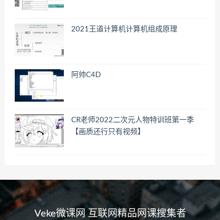
2021王道计算机计算机组成原理
阿帅C4D
CR老师2022二次元人物特训班第一季
【画质还行只有视频】
Veke微课网 互联网精品网课搜集者