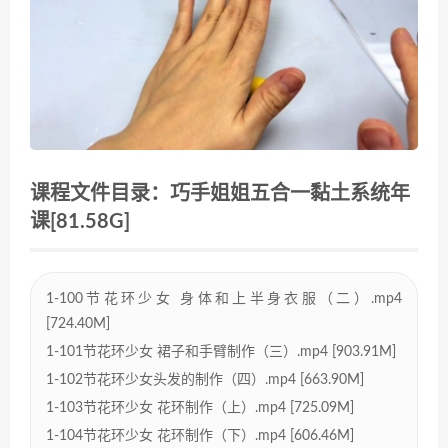
课程文件目录：巧手姐姐五合一黏土系统年
课[81.58G]
1-100节花环少女 身体和上半身衣服（二）.mp4
[724.40M]
1-101节花环少女 裙子和手臂制作（三）.mp4 [903.91M]
1-102节花环少女头发的制作（四）.mp4 [663.90M]
1-103节花环少女 花环制作（上）.mp4 [725.09M]
1-104节花环少女 花环制作（下）.mp4 [606.46M]