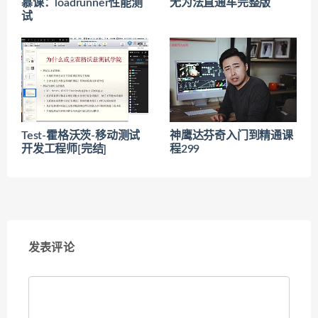
慕课：loadrunner性能测
无为法直通车完整版
试
Test-霍格沃茨-移动测试
神鹰达芬奇入门到精通课
开发工程师[完结]
程299
发表评论