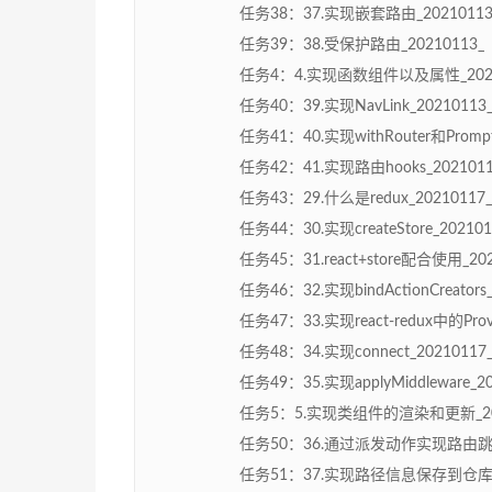
任务38：37.实现嵌套路由_20210113
任务39：38.受保护路由_20210113_
任务4：4.实现函数组件以及属性_20201
任务40：39.实现NavLink_2021011
任务41：40.实现withRouter和Promp
任务42：41.实现路由hooks_202101
任务43：29.什么是redux_20210117
任务44：30.实现createStore_2021
任务45：31.react+store配合使用_2
任务46：32.实现bindActionCreator
任务47：33.实现react-redux中的Pro
任务48：34.实现connect_2021011
任务49：35.实现applyMiddleware_
任务5：5.实现类组件的渲染和更新_2020
任务50：36.通过派发动作实现路由跳转_2
任务51：37.实现路径信息保存到仓库中_2