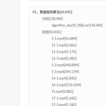
01、数据结构算法[62.83G]
代码[130.48K]
algorithm_day18_代码.rar[130.48K]
视频[62.83G]
1-1.mp4[96.68M]
11-1.mp4[1.06G]
11-2.mp4[1.17G]
11-3.mp4[1.38G]
1-2.mp4[440.88M]
1-3.mp4[394.17M]
14-1.mp4[2.83G]
14-2.mp4[722.62M]
15.mp4[2.88G]
17-1.mp4[1.63G]
17-2.mp4[1.18G]