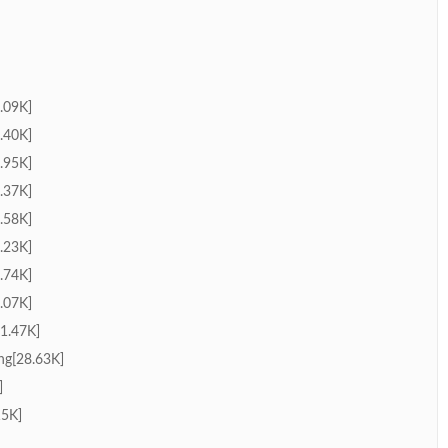
.09K]
.40K]
.95K]
.37K]
.58K]
.23K]
.74K]
.07K]
1.47K]
g[28.63K]
]
5K]