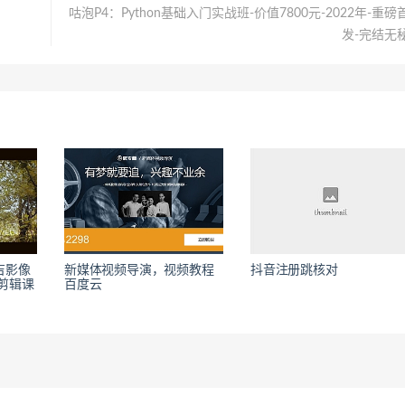
咕泡P4：Python基础入门实战班-价值7800元-2022年-重磅
发-完结无
摩吉影像
新媒体视频导演，视频教程
抖音注册跳核对
剪辑课
百度云